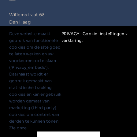
Willemstraat 63
Den Haag
+31 (0)6 16 484 910
Deze website maakt
PRIVACY-
Cookie-instellingen
info@petrawildoer.nl
gebruik van functionele
verklaring.
cookies om de site goed
Volg mij op
te laten werken en uw
voorkeuren op te slaan
('Privacy_embeds').
Daarnaast wordt er
Aanmelden nieuwsbrief:
gebruik gemaakt van
statistische tracking
Algemene voorwaarden
cookies en kan er gebruik
worden gemaat van
Privacy verklaring
marketing (third party)
Disclaimer
cookies om content van
derden te kunnen tonen.
Zie onze
Nederlands
English
(
Engels
)