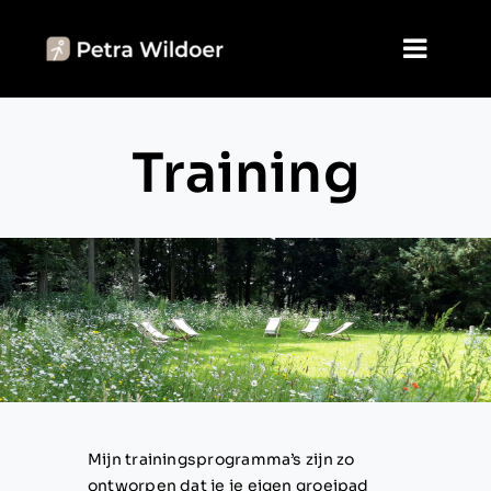
Skip
to
Toggl
content
Navig
Home
Training
Jouw keuzes
Agenda
Blog
Over mij
Contact
Mijn trainingsprogramma’s zijn zo
ontworpen dat je je eigen groeipad