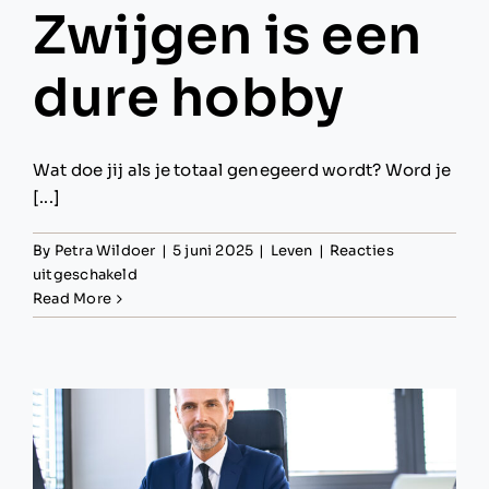
Zwijgen is een
dure hobby
Wat doe jij als je totaal genegeerd wordt? Word je
[...]
By
Petra Wildoer
|
5 juni 2025
|
Leven
|
Reacties
voor
uitgeschakeld
Zwijgen
Read More
is
een
dure
hobby