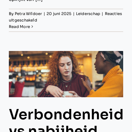
By
Petra Wildoer
|
20 juni 2025
|
Leiderschap
|
Reacties
voor
uitgeschakeld
“Eh…
Read More
bedankt?
Denk
ik?”
Verbondenheid
vs nabijheid