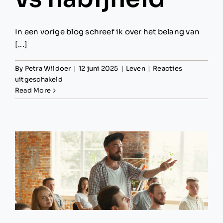
In een vorige blog schreef ik over het belang van
[...]
By
Petra Wildoer
|
12 juni 2025
|
Leven
|
Reacties
voor
uitgeschakeld
Verbondenheid
Read More
vs
nabijheid