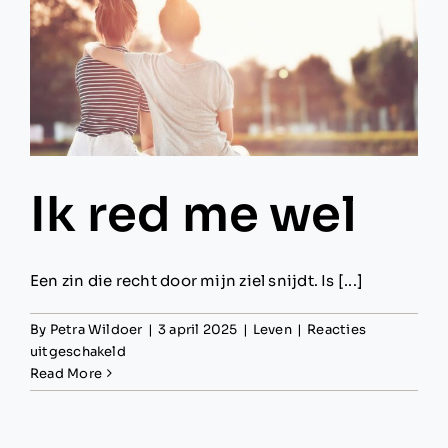
je
zelfwaardering
ondermijnen
Ik red me wel
Een zin die recht door mijn ziel snijdt. Is [...]
By
Petra Wildoer
|
3 april 2025
|
Leven
|
Reacties
voor
uitgeschakeld
Ik
Read More
red
me
wel