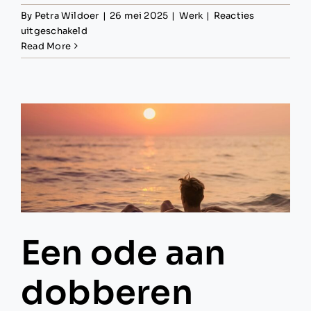
By
Petra Wildoer
|
26 mei 2025
|
Werk
|
Reacties
voor
uitgeschakeld
Wat
Read More
te
doen
met
feedback
Een ode aan
dobberen