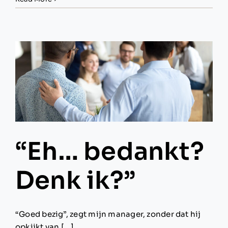
magie
van
spelen
“Eh… bedankt?
Denk ik?”
“Goed bezig”, zegt mijn manager, zonder dat hij
opkijkt van [...]