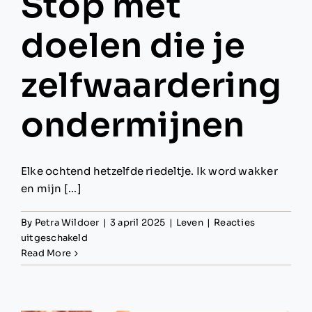
Stop met
doelen die je
zelfwaardering
ondermijnen
Elke ochtend hetzelfde riedeltje. Ik word wakker
en mijn [...]
By
Petra Wildoer
|
3 april 2025
|
Leven
|
Reacties
voor
uitgeschakeld
Stop
Read More
met
doelen
die