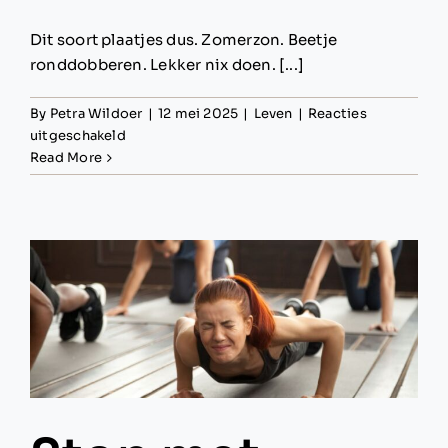
Dit soort plaatjes dus. Zomerzon. Beetje
ronddobberen. Lekker nix doen. [...]
By
Petra Wildoer
|
12 mei 2025
|
Leven
|
Reacties
voor
uitgeschakeld
Een
Read More
ode
aan
dobberen