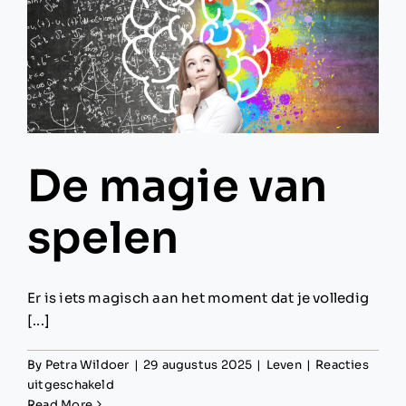
De magie van
spelen
Er is iets magisch aan het moment dat je volledig
[...]
By
Petra Wildoer
|
29 augustus 2025
|
Leven
|
Reacties
voor
uitgeschakeld
De
Read More