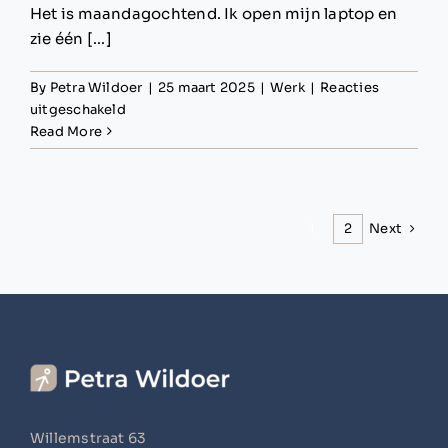
Het is maandagochtend. Ik open mijn laptop en
zie één [...]
By
Petra Wildoer
|
25 maart 2025
|
Werk
|
Reacties
voor
uitgeschakeld
Hoe
Read More
je
moeiteloos
je
productiviteit
Next
1
2
saboteert
Willemstraat 63