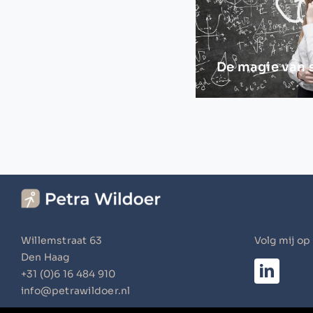
De magie van 
Willemstraat 63
Volg mij op
Den Haag
+31 (0)6 16 484 910
info@petrawildoer.nl