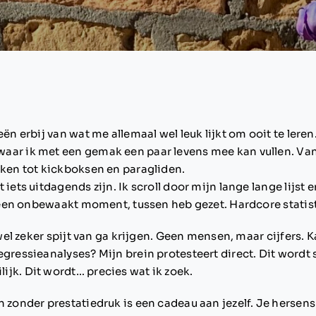
ën erbij van wat me allemaal wel leuk lijkt om ooit te leren.
ar ik met een gemak een paar levens mee kan vullen. Van 
kken tot kickboksen en paragliden.
 iets uitdagends zijn. Ik scroll door mijn lange lange lijst e
in een onbewaakt moment, tussen heb gezet. Hardcore statis
ijwel zeker spijt van ga krijgen. Geen mensen, maar cijfers
gressieanalyses? Mijn brein protesteert direct. Dit wordt 
jk. Dit wordt… precies wat ik zoek.
n zonder prestatiedruk is een cadeau aan jezelf. Je hersens