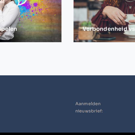
spelen
Verbondenheid vs
Aanmelden
nieuwsbrief: