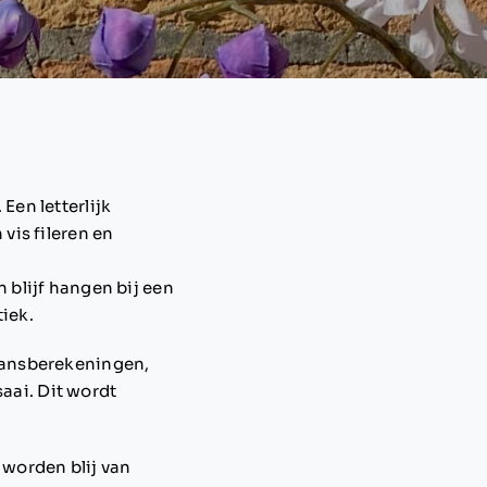
 Een letterlijk
vis fileren en
n blijf hangen bij een
tiek.
. Kansberekeningen,
saai. Dit wordt
 worden blij van