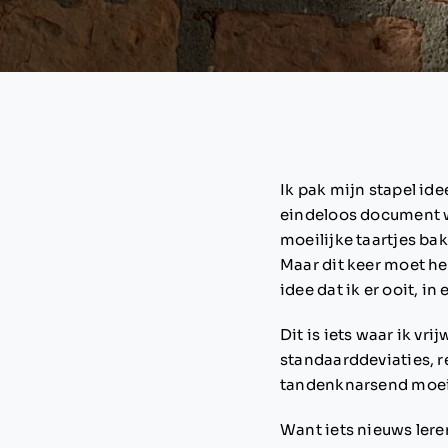
Ik pak mijn stapel idee
eindeloos document wa
moeilijke taartjes ba
Maar dit keer moet het
idee dat ik er ooit, 
Dit is iets waar ik vr
standaarddeviaties, re
tandenknarsend moeili
Want iets nieuws lere