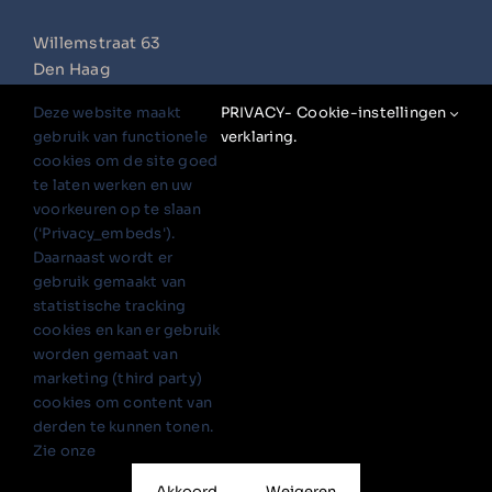
Willemstraat 63
Den Haag
+31 (0)6 16 484 910
Deze website maakt
PRIVACY-
Cookie-instellingen
info@petrawildoer.nl
gebruik van functionele
verklaring.
cookies om de site goed
Volg mij op
te laten werken en uw
voorkeuren op te slaan
('Privacy_embeds').
Daarnaast wordt er
Aanmelden nieuwsbrief:
gebruik gemaakt van
statistische tracking
Algemene voorwaarden
cookies en kan er gebruik
worden gemaat van
Privacy verklaring
marketing (third party)
Disclaimer
cookies om content van
derden te kunnen tonen.
Zie onze
Nederlands
English
(
Engels
)
Akkoord
Weigeren