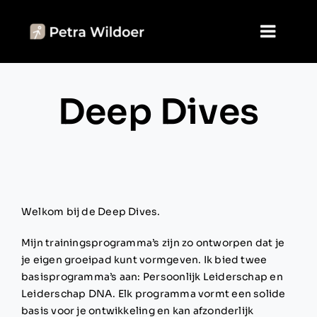
Skip
to
Toggl
content
Navig
Home
Deep Dives
Jouw keuzes
Agenda
Blog
Welkom bij de Deep Dives.
Over mij
Mijn trainingsprogramma’s zijn zo ontworpen dat je
je eigen groeipad kunt vormgeven. Ik bied twee
basisprogramma’s aan:
Persoonlijk Leiderschap
en
Contact
Leiderschap DNA
. Elk programma vormt een solide
basis voor je ontwikkeling en kan afzonderlijk